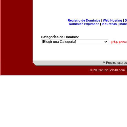
Registro de Dominios
|
Web Hosting
|
D
Dominios Expirados
|
Industrias
|
Indu
Categorías de Dominio:
[Pág. princi
** Precios expre
© 2002/2022 Solo10.com