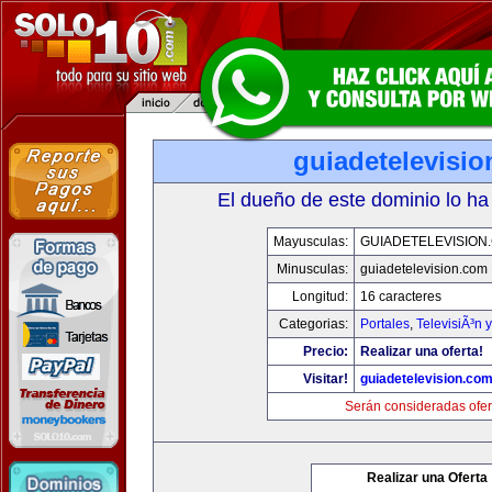
guiadetelevisi
El dueño de este dominio lo ha
Mayusculas:
GUIADETELEVISION
Minusculas:
guiadetelevision.com
Longitud:
16 caracteres
Categorias:
Portales
,
TelevisiÃ³n 
Precio:
Realizar una oferta!
Visitar!
guiadetelevision.co
Serán consideradas ofer
Realizar una Oferta