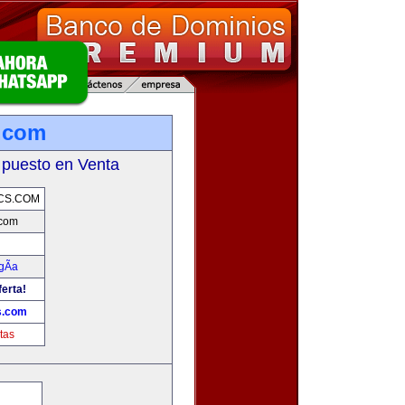
.com
 puesto en Venta
CS.COM
.com
gÃ­a
ferta!
s.com
tas