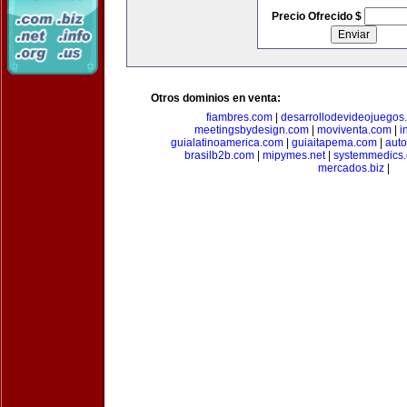
Precio Ofrecido $
Otros dominios en venta:
fiambres.com
|
desarrollodevideojuegos
meetingsbydesign.com
|
moviventa.com
|
i
guialatinoamerica.com
|
guiaitapema.com
|
auto
brasilb2b.com
|
mipymes.net
|
systemmedics
mercados.biz
|