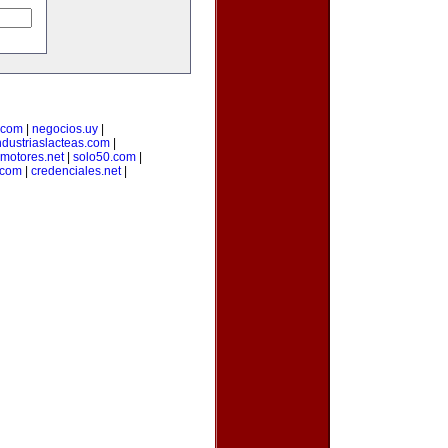
.com
|
negocios.uy
|
ndustriaslacteas.com
|
motores.net
|
solo50.com
|
.com
|
credenciales.net
|