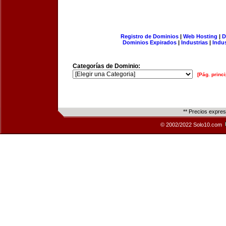
Registro de Dominios
|
Web Hosting
|
D
Dominios Expirados
|
Industrias
|
Indu
Categorías de Dominio:
[Pág. princi
** Precios expre
© 2002/2022 Solo10.com