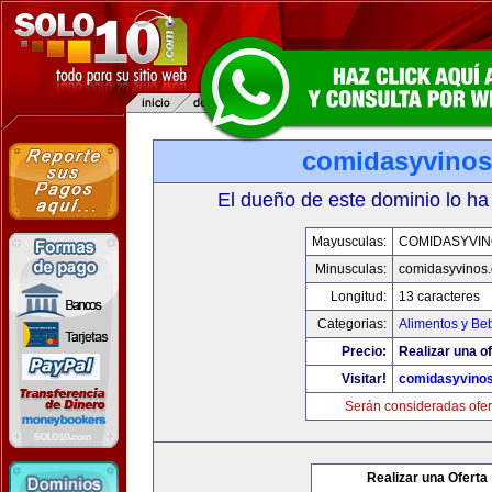
comidasyvino
El dueño de este dominio lo ha
Mayusculas:
COMIDASYVIN
Minusculas:
comidasyvinos
Longitud:
13 caracteres
Categorias:
Alimentos y Be
Precio:
Realizar una of
Visitar!
comidasyvino
Serán consideradas ofer
Realizar una Oferta