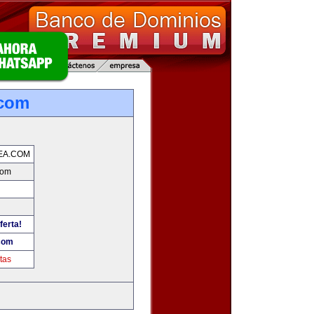
.com
EA.COM
com
ferta!
com
tas