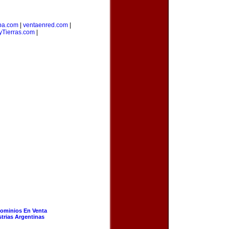
ba.com
|
ventaenred.com
|
Tierras.com
|
ominios En Venta
strias Argentinas