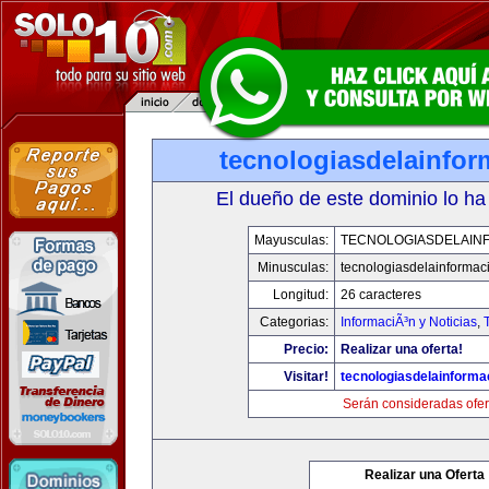
tecnologiasdelainfo
El dueño de este dominio lo ha
Mayusculas:
TECNOLOGIASDELAIN
Minusculas:
tecnologiasdelainformac
Longitud:
26 caracteres
Categorias:
InformaciÃ³n y Noticias
,
Precio:
Realizar una oferta!
Visitar!
tecnologiasdelainforma
Serán consideradas ofer
Realizar una Oferta