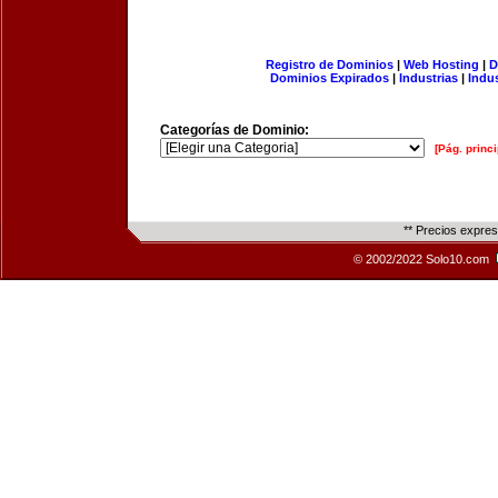
Registro de Dominios
|
Web Hosting
|
D
Dominios Expirados
|
Industrias
|
Indu
Categorías de Dominio:
[Pág. princi
** Precios expre
© 2002/2022 Solo10.com