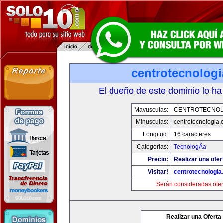
centrotecnolog
El dueño de este dominio lo ha
Mayusculas:
CENTROTECNOL
Minusculas:
centrotecnologia.
Longitud:
16 caracteres
Categorias:
TecnologÃ­a
Precio:
Realizar una ofer
Visitar!
centrotecnologia
Serán consideradas ofer
Realizar una Oferta