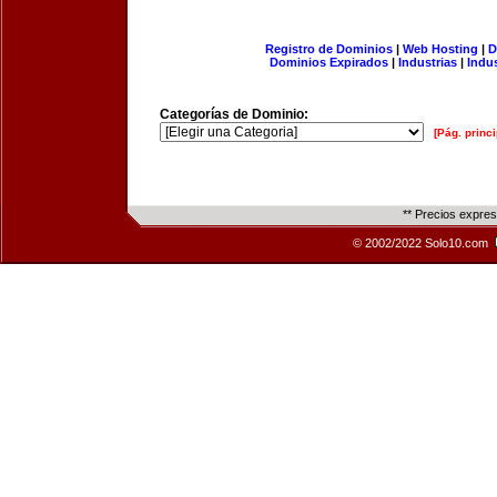
Registro de Dominios
|
Web Hosting
|
D
Dominios Expirados
|
Industrias
|
Indu
Categorías de Dominio:
[Pág. princi
** Precios expre
© 2002/2022 Solo10.com