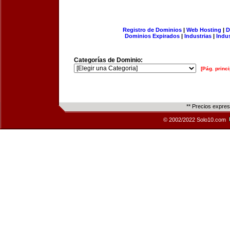
Registro de Dominios
|
Web Hosting
|
D
Dominios Expirados
|
Industrias
|
Indu
Categorías de Dominio:
[Pág. princi
** Precios expre
© 2002/2022 Solo10.com