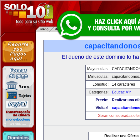
capacitandono
El dueño de este dominio lo ha
Mayusculas:
CAPACITANDO
Minusculas:
capacitandonos
Longitud:
14 caracteres
Categorias:
EducaciÃ³n
Precio:
Realizar una ofe
Visitar!
capacitandono
Serán consideradas ofer
Realizar una Oferta