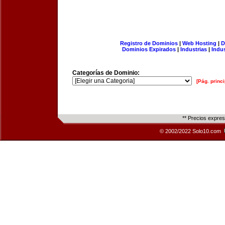
Registro de Dominios
|
Web Hosting
|
D
Dominios Expirados
|
Industrias
|
Indu
Categorías de Dominio:
[Pág. princi
** Precios expre
© 2002/2022 Solo10.com