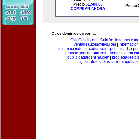
COMPRAR AHORA
Precio $
1,500.00
Precio 
COMPRAR AHORA
Otros dominios en venta:
GuiaGesell.com
|
GuiaDeHonduras.com
ventadeautomoviles.com
|
informacio
informaciondemercados.com
|
publicidadcorpor
provinciadecordoba.com
|
ventasmadrid.c
publicidadargentina.com
|
propiedades.bi
gestordereservas.com
|
maquinasd