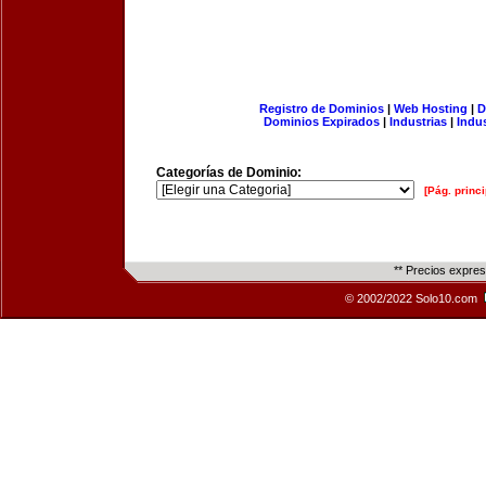
Registro de Dominios
|
Web Hosting
|
D
Dominios Expirados
|
Industrias
|
Indu
Categorías de Dominio:
[Pág. princi
** Precios expre
© 2002/2022 Solo10.com