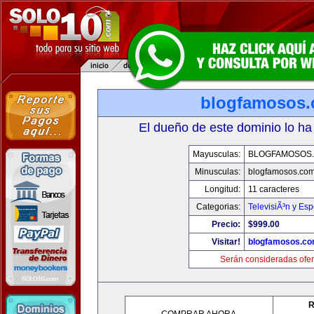
blogfamosos
El dueño de este dominio lo ha
Mayusculas:
BLOGFAMOSOS
Minusculas:
blogfamosos.co
Longitud:
11 caracteres
Categorias:
TelevisiÃ³n y Esp
Precio:
$999.00
Visitar!
blogfamosos.c
Serán consideradas ofer
R