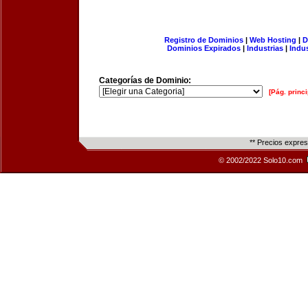
Registro de Dominios
|
Web Hosting
|
D
Dominios Expirados
|
Industrias
|
Indu
Categorías de Dominio:
[Pág. princi
** Precios expre
© 2002/2022 Solo10.com