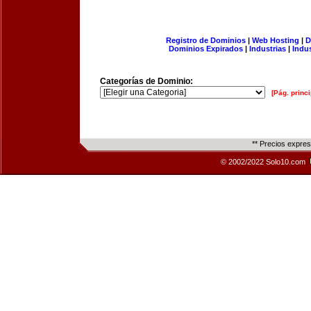
Registro de Dominios
|
Web Hosting
|
D
Dominios Expirados
|
Industrias
|
Indu
Categorías de Dominio:
[Pág. princi
** Precios expre
© 2002/2022 Solo10.com