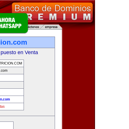
cion.com
 puesto en Venta
RICION.COM
n.com
on.com
tas