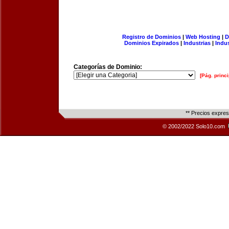
Registro de Dominios
|
Web Hosting
|
D
Dominios Expirados
|
Industrias
|
Indu
Categorías de Dominio:
[Pág. princi
** Precios expre
© 2002/2022 Solo10.com