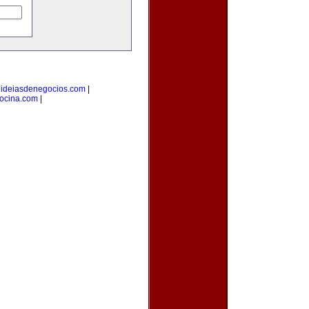
|
ideiasdenegocios.com
|
cocina.com
|