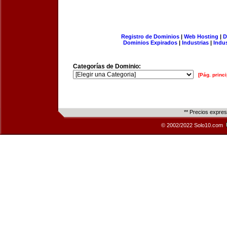
Registro de Dominios
|
Web Hosting
|
D
Dominios Expirados
|
Industrias
|
Indu
Categorías de Dominio:
[Pág. princi
** Precios expre
© 2002/2022 Solo10.com