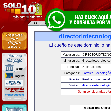
directoriotecnolo
El dueño de este dominio lo ha
Mayusculas:
DIRECTORIOTECNO
Minusculas:
directoriotecnologic
Longitud:
21 caracteres
Categorias:
Portales
,
TecnologÃ­a
Precio:
Realizar una oferta!
Visitar!
directoriotecnologi
Serán consideradas ofer
Realizar una Oferta