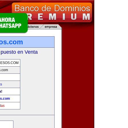
sos.com
 puesto en Venta
UESOS.COM
s.com
as
a!
os.com
tas