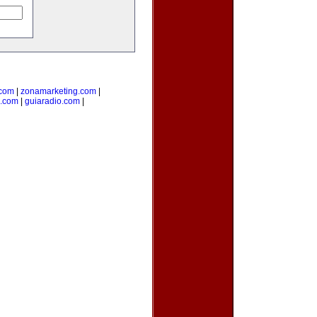
.com
|
zonamarketing.com
|
a.com
|
guiaradio.com
|