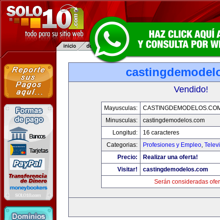
castingdemodel
Vendido!
Mayusculas:
CASTINGDEMODELOS.CO
Minusculas:
castingdemodelos.com
Longitud:
16 caracteres
Categorias:
Profesiones y Empleo
,
Telev
Precio:
Realizar una oferta!
Visitar!
castingdemodelos.com
Serán consideradas ofer