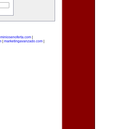
miniosenoferta.com
|
m
|
marketingavanzado.com
|