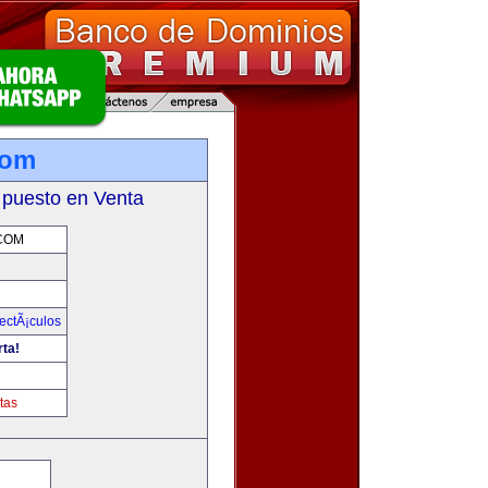
com
 puesto en Venta
COM
ectÃ¡culos
rta!
tas