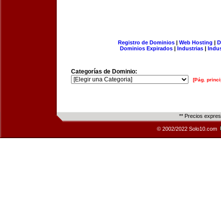
Registro de Dominios
|
Web Hosting
|
D
Dominios Expirados
|
Industrias
|
Indu
Categorías de Dominio:
[Pág. princi
** Precios expre
© 2002/2022 Solo10.com