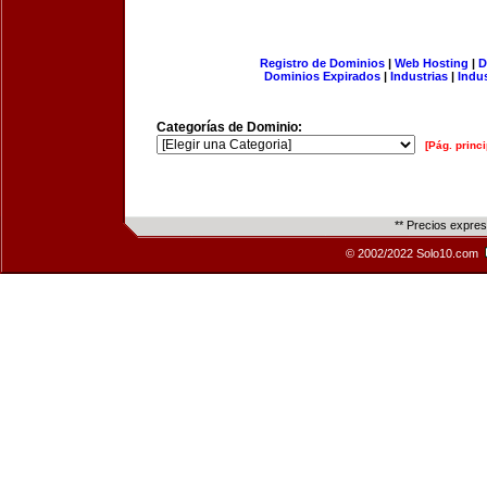
Registro de Dominios
|
Web Hosting
|
D
Dominios Expirados
|
Industrias
|
Indu
Categorías de Dominio:
[Pág. princi
** Precios expre
© 2002/2022 Solo10.com