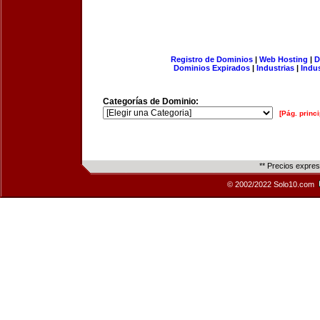
Registro de Dominios
|
Web Hosting
|
D
Dominios Expirados
|
Industrias
|
Indu
Categorías de Dominio:
[Pág. princi
** Precios expre
© 2002/2022 Solo10.com