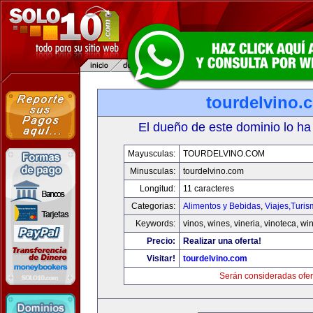
tourdelvino.
El dueño de este dominio lo ha
Mayusculas:
TOURDELVINO.COM
Minusculas:
tourdelvino.com
Longitud:
11 caracteres
Categorias:
Alimentos y Bebidas
,
Viajes,Turi
Keywords:
vinos, wines, vineria, vinoteca, wi
Precio:
Realizar una oferta!
Visitar!
tourdelvino.com
Serán consideradas ofer