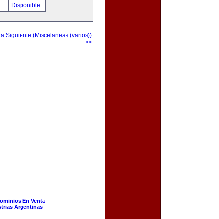
!
Disponible
a Siguiente (Miscelaneas (varios))
>>
ominios En Venta
strias Argentinas