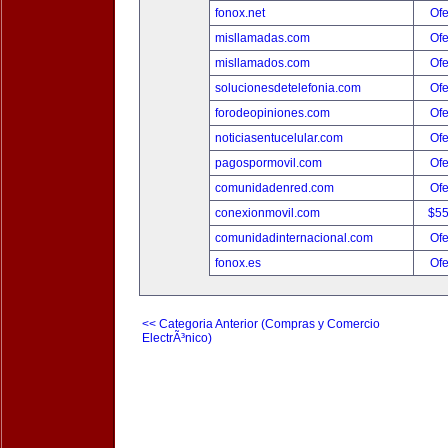
fonox.net
Ofe
misllamadas.com
Ofe
misllamados.com
Ofe
solucionesdetelefonia.com
Ofe
forodeopiniones.com
Ofe
noticiasentucelular.com
Ofe
pagospormovil.com
Ofe
comunidadenred.com
Ofe
conexionmovil.com
$5
comunidadinternacional.com
Ofe
fonox.es
Ofe
<< Categoria Anterior (Compras y Comercio
ElectrÃ³nico)