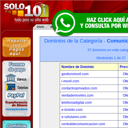
Dominios de la Categoría -
Comunica
37 dominios en esta categ
Mostrando 1 de 37
Nombre de Dominio
Prec
gestionmovil.com
Ofe
i-movil.com
Ofe
contactosprivados.com
Ofe
ventademoviles.com
Ofe
telefoniadigital.com
Ofe
e-boletin.com
Ofe
e-celulares.com
Ofe
centraldecomunicacion.com
Ofe