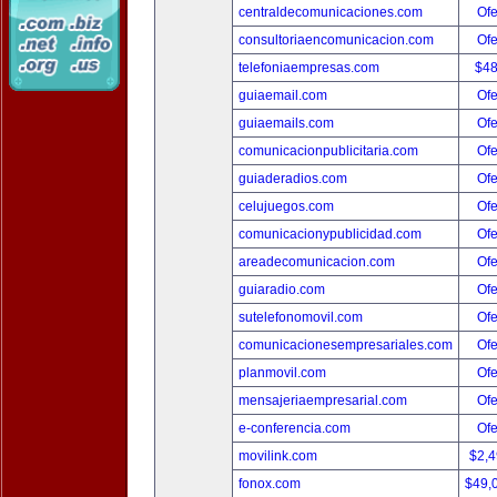
centraldecomunicaciones.com
Ofe
consultoriaencomunicacion.com
Ofe
telefoniaempresas.com
$4
guiaemail.com
Ofe
guiaemails.com
Ofe
comunicacionpublicitaria.com
Ofe
guiaderadios.com
Ofe
celujuegos.com
Ofe
comunicacionypublicidad.com
Ofe
areadecomunicacion.com
Ofe
guiaradio.com
Ofe
sutelefonomovil.com
Ofe
comunicacionesempresariales.com
Ofe
planmovil.com
Ofe
mensajeriaempresarial.com
Ofe
e-conferencia.com
Ofe
movilink.com
$2,
fonox.com
$49,